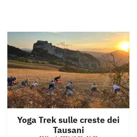
Yoga Trek sulle creste dei
Tausani